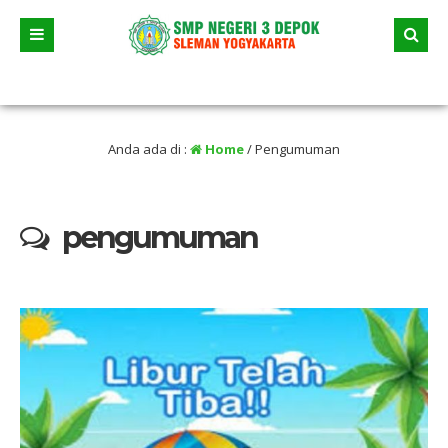
 dua jalur andalan akan dimulai yaitu jalur prestasi dan jalur zonasi wilayah, j
Anda ada di :
Home
/
Pengumuman
pengumuman