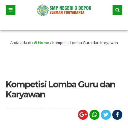
ng lalu
/ Tanggal 23 Juni 2026 dua jalur andalan akan dimulai yaitu jalur prestas
Anda ada di :
Home
/
Kompetisi Lomba Guru dan Karyawan
Kompetisi Lomba Guru dan
Karyawan