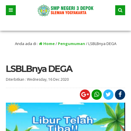
layah, jangan sampai terleewat tanggal dan jam nya.
1 bulan yang lal
Anda ada di :
Home
/
Pengumuman
/
LSBLBnya DEGA
LSBLBnya DEGA
Diterbitkan :
Wednesday, 16 Dec 2020