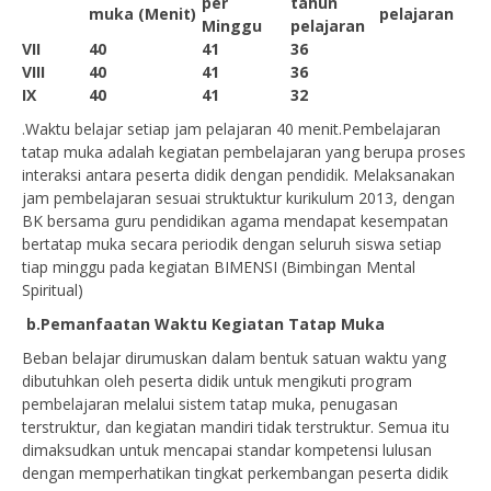
per
tahun
muka (Menit)
pelajaran
Minggu
pelajaran
VII
40
41
36
VIII
40
41
36
IX
40
41
32
.Waktu belajar setiap jam pelajaran 40 menit.Pembelajaran
tatap muka adalah kegiatan pembelajaran yang berupa proses
interaksi antara peserta didik dengan pendidik. Melaksanakan
jam pembelajaran sesuai struktuktur kurikulum 2013, dengan
BK bersama guru pendidikan agama mendapat kesempatan
bertatap muka secara periodik dengan seluruh siswa setiap
tiap minggu pada kegiatan BIMENSI (Bimbingan Mental
Spiritual)
b.Pemanfaatan Waktu Kegiatan Tatap Muka
Beban belajar dirumuskan dalam bentuk satuan waktu yang
dibutuhkan oleh peserta didik untuk mengikuti program
pembelajaran melalui sistem tatap muka, penugasan
terstruktur, dan kegiatan mandiri tidak terstruktur. Semua itu
dimaksudkan untuk mencapai standar kompetensi lulusan
dengan memperhatikan tingkat perkembangan peserta didik