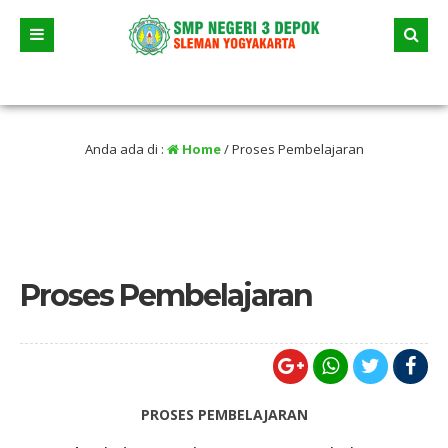
1 bulan yang lalu
/ Tanggal 23 J
Anda ada di :
Home
/
Proses Pembelajaran
Proses Pembelajaran
PROSES PEMBELAJARAN