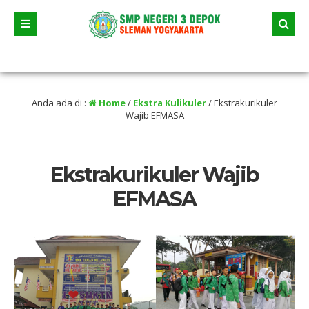
uni 2026 dua jalur andalan akan dimulai yaitu jalur prestasi dan jalur zonasi wi
Anda ada di :
Home
/
Ekstra Kulikuler
/
Ekstrakurikuler
Wajib EFMASA
Ekstrakurikuler Wajib
EFMASA