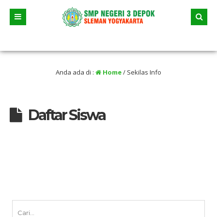
lalu
/ Tanggal 23 Juni 2026 dua jalur andalan akan dimulai yaitu jalur prestasi d
Anda ada di :
Home
/
Sekilas Info
Daftar Siswa