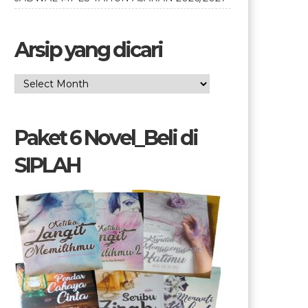
Arsip yang dicari
Arsip
yang
dicari
Paket 6 Novel_Beli di
SIPLAH