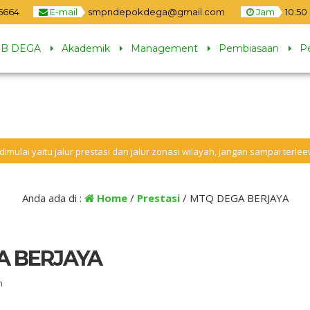
5664
E-mail
smpndepokdega@gmail.com
Jam
10
:
50
B DEGA
Akademik
Management
Pembiasaan
P
ur prestasi dan jalur zonasi wilayah, jangan sampai terleewat tanggal dan 
Anda ada di :
Home
/
Prestasi
/
MTQ DEGA BERJAYA
A BERJAYA
h