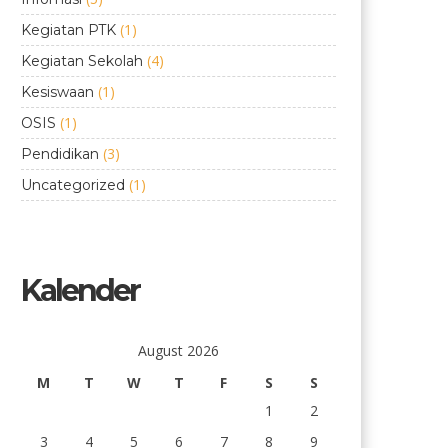
(1)
Kegiatan PTK
(4)
Kegiatan Sekolah
(1)
Kesiswaan
(1)
OSIS
(3)
Pendidikan
(1)
Uncategorized
Kalender
August 2026
M
T
W
T
F
S
S
1
2
3
4
5
6
7
8
9