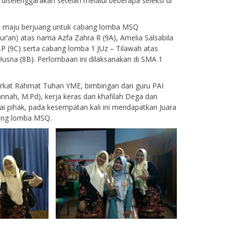
diselenggarakan setelah melalui beberapa seleksi di
a maju berjuang untuk cabang lomba MSQ
r’an) atas nama Azfa Zahra R (9A), Amelia Salsabila
.P (9C) serta cabang lomba 1 JUz – Tilawah atas
sna (8B). Perlombaan ini dilaksanakan di SMA 1
berkat Rahmat Tuhan YME, bimbingan dari guru PAI
annah, M.Pd), kerja keras dari khafilah Dega dan
ai pihak, pada kesempatan kali ini mendapatkan Juara
ang lomba MSQ.