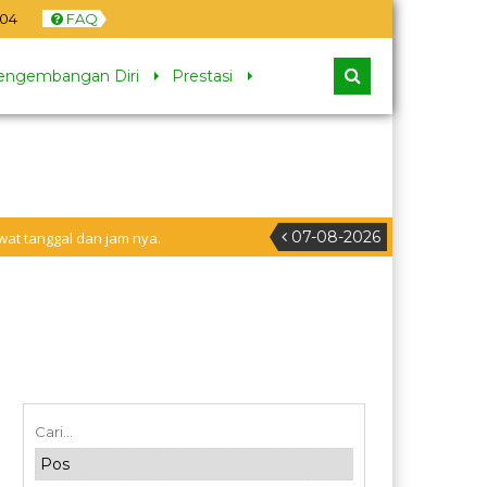
05
FAQ
engembangan Diri
Prestasi
07-08-2026
jam nya.