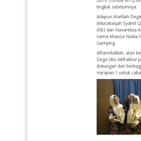
2019. Lomba MTQ ini 
tingkat sebelumnya.
Adapun khafilah Deg
(Musabaqah Syahril Qu
(9B) dan Navareliza A
nama Khansa Nadia Hu
Gamping.
Alhamdulillah, atas 
Dega (Ibu Miftakhul J
dukungan dari berbag
Harapan 1 untuk cab