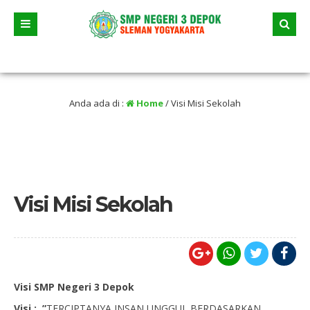
i 2026 dua jalur andalan akan dimulai yaitu jalur prestasi dan jalur zonasi wila
an selama liburan
Anda ada di :
Home
/
Visi Misi Sekolah
Visi Misi Sekolah
Visi SMP Negeri 3 Depok
Visi :
”
TERCIPTANYA INSAN UNGGUL BERDASARKAN