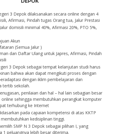
DEPOK
eri 3 Depok dilaksanakan secara online dengan 4
isili, Afirmasi, Pindah tugas Orang tua, Jalur Prestasi
Jalur domisili minimal 40%, Afirmasi 20%, PTO 5%,
ajuan Akun
fataran (Semua Jalur )
an dan Daftar Ulang untuk Japres, Afirmasi, Pindah
sili
eri 3 Depok sebagai tempat kelanjutan studi harus
kinan bahwa akan dapat mengikuti proses dengan
beradaptasi dengan iklim pembelajaran dan
 tertib sekolah.
nugasan, penilaian dan hal – hal lain sebagian besar
ra online sehingga membutuhkan perangkat komputer
pat terhubung ke Internet
didasarkan pada capaian kompetensi di atas KKTP
 membutuhkan kedisiplinan tinggi.
ilih SMP N 3 Depok sebagai pilihan I, yang
a 1 peluangnya lebih besar diterima.