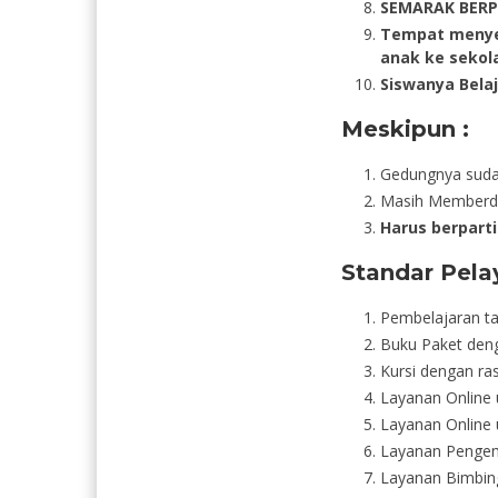
SEMARAK BERP
Tempat menye
anak ke sekol
Siswanya Bela
Meskipun :
Gedungnya suda
Masih Memberd
Harus berpart
Standar Pel
Pembelajaran t
Buku Paket deng
Kursi dengan ras
Layanan Online 
Layanan Online 
Layanan Pengemb
Layanan Bimbin