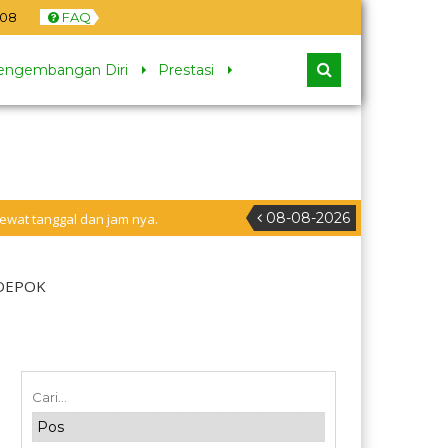
09
FAQ
engembangan Diri
Prestasi
08-08-2026
 dan jam nya.
 DEPOK