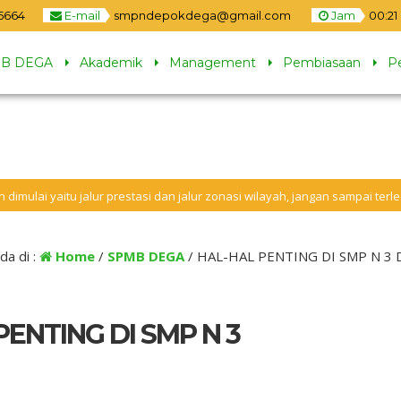
5664
E-mail
smpndepokdega@gmail.com
Jam
00
:
21
B DEGA
Akademik
Management
Pembiasaan
P
u jalur prestasi dan jalur zonasi wilayah, jangan sampai terleewat tanggal
da di :
Home
/
SPMB DEGA
/
HAL-HAL PENTING DI SMP N 3
PENTING DI SMP N 3