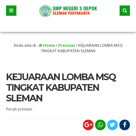
3 Juni 2026 dua jalur andalan akan dimulai yaitu jalur prestasi dan jalur zonasi
entikan selama liburan
Anda ada di :
Home
/
Prestasi
/
KEJUARAAN LOMBA MSQ
TINGKAT KABUPATEN SLEMAN
KEJUARAAN LOMBA MSQ
TINGKAT KABUPATEN
SLEMAN
Peraih prestasi :