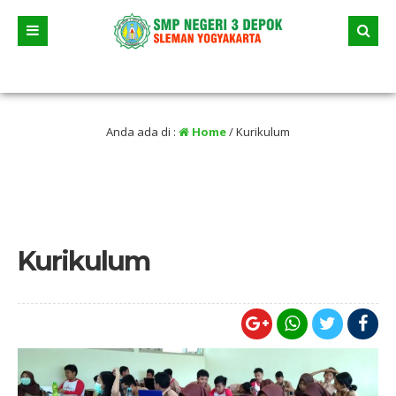
yaitu jalur prestasi dan jalur zonasi wilayah, jangan sampai terleewat tanggal d
Anda ada di :
Home
/
Kurikulum
Kurikulum