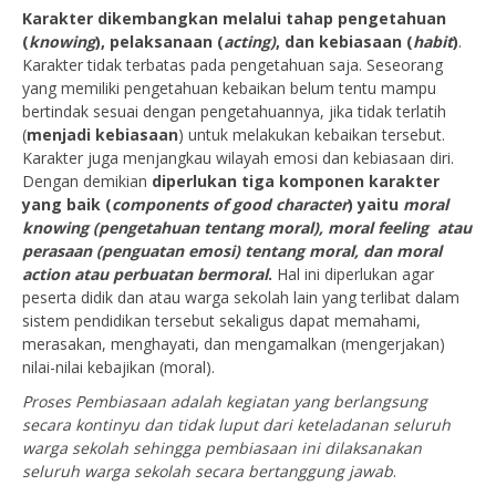
Karakter dikembangkan melalui tahap pengetahuan
(
knowing
), pelaksanaan (
acting)
, dan kebiasaan (
habit
)
.
Karakter tidak terbatas pada pengetahuan saja. Seseorang
yang memiliki pengetahuan kebaikan belum tentu mampu
bertindak sesuai dengan pengetahuannya, jika tidak terlatih
(
menjadi kebiasaan
) untuk melakukan kebaikan tersebut.
Karakter juga menjangkau wilayah emosi dan kebiasaan diri.
Dengan demikian
diperlukan tiga komponen karakter
yang baik (
components of good character
) yaitu
moral
knowing (pengetahuan tentang moral), moral feeling atau
perasaan (penguatan emosi) tentang moral, dan moral
action atau perbuatan bermoral
.
Hal ini diperlukan agar
peserta didik dan atau warga sekolah lain yang terlibat dalam
sistem pendidikan tersebut sekaligus dapat memahami,
merasakan, menghayati, dan mengamalkan (mengerjakan)
nilai-nilai kebajikan (moral).
Proses Pembiasaan adalah kegiatan yang berlangsung
secara kontinyu dan tidak luput dari keteladanan seluruh
warga sekolah sehingga pembiasaan ini dilaksanakan
seluruh warga sekolah secara bertanggung jawab
.