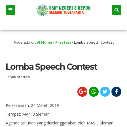
6 dua jalur andalan akan dimulai yaitu jalur prestasi dan jalur zonasi wilayah,
elama liburan
Anda ada di :
Home
/
Prestasi
/
Lomba Speech Contest
Lomba Speech Contest
Peraih prestasi :
Pelaksanaan: 24 Maret 2019
Tempat: MAN 3 Sleman
Agenda tahunan yang diselenggarakan oleh MAS 3 Sleman.