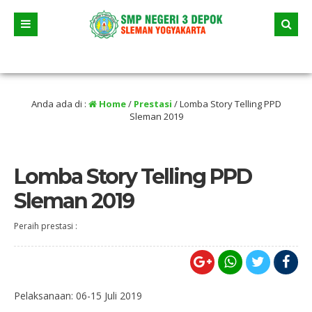
 Juni 2026 dua jalur andalan akan dimulai yaitu jalur prestasi dan jalur zonasi 
tikan selama liburan
Anda ada di :
Home
/
Prestasi
/
Lomba Story Telling PPD
Sleman 2019
Lomba Story Telling PPD
Sleman 2019
Peraih prestasi :
Pelaksanaan: 06-15 Juli 2019