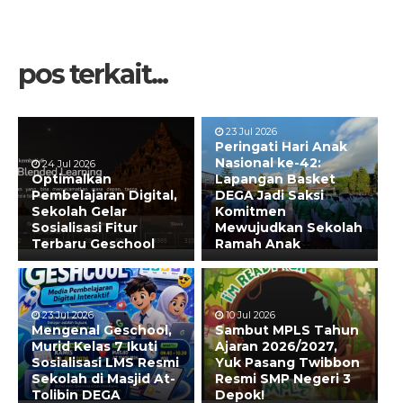
pos terkait...
23 Jul 2026
Peringati Hari Anak
Nasional ke-42:
24 Jul 2026
Optimalkan
Lapangan Basket
Pembelajaran Digital,
DEGA Jadi Saksi
Sekolah Gelar
Komitmen
Sosialisasi Fitur
Mewujudkan Sekolah
Terbaru Geschool
Ramah Anak
23 Jul 2026
10 Jul 2026
Mengenal Geschool,
Sambut MPLS Tahun
Murid Kelas 7 Ikuti
Ajaran 2026/2027,
Sosialisasi LMS Resmi
Yuk Pasang Twibbon
Sekolah di Masjid At-
Resmi SMP Negeri 3
Tolibin DEGA
Depok!