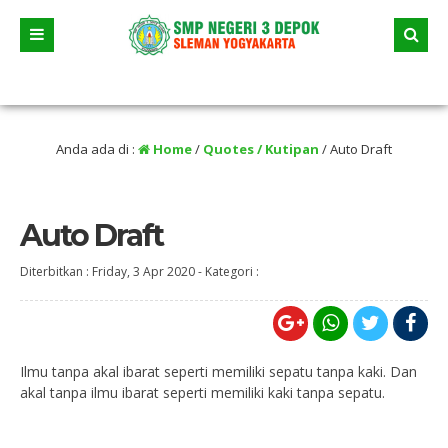
 dua jalur andalan akan dimulai yaitu jalur prestasi dan jalur zonasi wilayah, j
ama liburan
Anda ada di :
Home
/
Quotes / Kutipan
/
Auto Draft
Auto Draft
Diterbitkan :
Friday, 3 Apr 2020
-
Kategori :
Ilmu tanpa akal ibarat seperti memiliki sepatu tanpa kaki. Dan
akal tanpa ilmu ibarat seperti memiliki kaki tanpa sepatu.