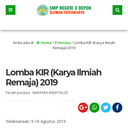
alu
/ Tanggal 23 Juni 2026 dua jalur andalan akan dimulai yaitu jalur prestasi da
Anda ada di :
Home
/
Prestasi
/
Lomba KIR (Karya Ilmiah
Remaja) 2019
Lomba KIR (Karya Ilmiah
Remaja) 2019
Peraih prestasi : NARAYRA RAFIF FAUZI
Pelaksanaan: 9-10 Agustus 2019