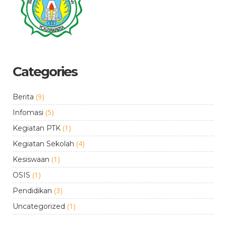
Categories
(9)
Berita
(5)
Infomasi
(1)
Kegiatan PTK
(4)
Kegiatan Sekolah
(1)
Kesiswaan
(1)
OSIS
(3)
Pendidikan
(1)
Uncategorized