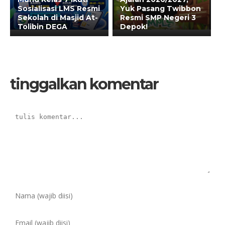
Sosialisasi LMS Resmi
Yuk Pasang Twibbon
Sekolah di Masjid At-
Resmi SMP Negeri 3
Tolibin DEGA
Depok!
tinggalkan komentar