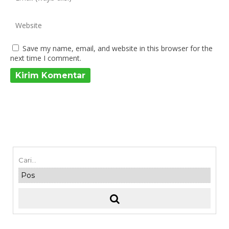
Save my name, email, and website in this browser for the
next time I comment.