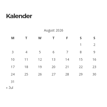
Kalender
August 2026
M
T
W
T
F
S
S
1
2
3
4
5
6
7
8
9
10
11
12
13
14
15
16
17
18
19
20
21
22
23
24
25
26
27
28
29
30
31
« Jul