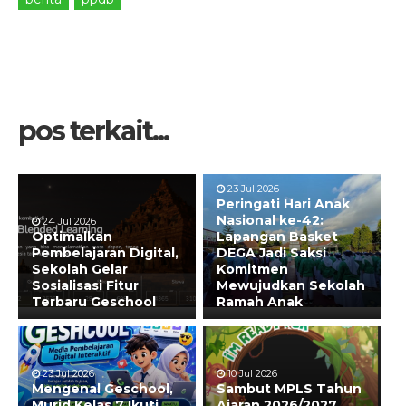
pos terkait...
23 Jul 2026
Peringati Hari Anak
Nasional ke-42:
24 Jul 2026
Optimalkan
Lapangan Basket
Pembelajaran Digital,
DEGA Jadi Saksi
Sekolah Gelar
Komitmen
Sosialisasi Fitur
Mewujudkan Sekolah
Terbaru Geschool
Ramah Anak
23 Jul 2026
10 Jul 2026
Mengenal Geschool,
Sambut MPLS Tahun
Murid Kelas 7 Ikuti
Ajaran 2026/2027,