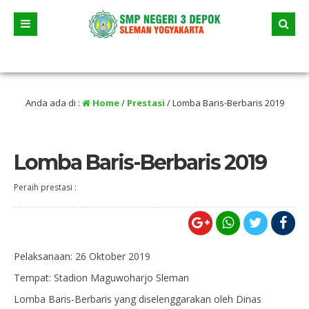
i 2026 dua jalur andalan akan dimulai yaitu jalur prestasi dan jalur zonasi wila
an selama liburan
Anda ada di :
Home
/
Prestasi
/
Lomba Baris-Berbaris 2019
Lomba Baris-Berbaris 2019
Peraih prestasi :
Pelaksanaan: 26 Oktober 2019
Tempat: Stadion Maguwoharjo Sleman
Lomba Baris-Berbaris yang diselenggarakan oleh Dinas