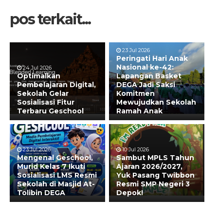
pos terkait...
23 Jul 2026
Peringati Hari Anak
Nasional ke-42:
24 Jul 2026
Optimalkan
Lapangan Basket
Pembelajaran Digital,
DEGA Jadi Saksi
Sekolah Gelar
Komitmen
Sosialisasi Fitur
Mewujudkan Sekolah
Terbaru Geschool
Ramah Anak
23 Jul 2026
10 Jul 2026
Mengenal Geschool,
Sambut MPLS Tahun
Murid Kelas 7 Ikuti
Ajaran 2026/2027,
Sosialisasi LMS Resmi
Yuk Pasang Twibbon
Sekolah di Masjid At-
Resmi SMP Negeri 3
Tolibin DEGA
Depok!