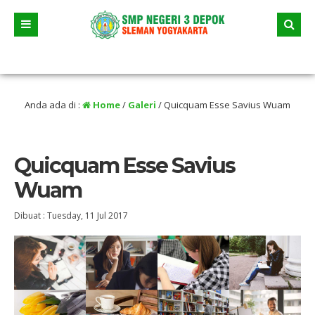
3 Juni 2026 dua jalur andalan akan dimulai yaitu jalur prestasi dan jalur zonasi
entikan selama liburan
Anda ada di :
Home
/
Galeri
/
Quicquam Esse Savius Wuam
Quicquam Esse Savius
Wuam
Dibuat :
Tuesday, 11 Jul 2017