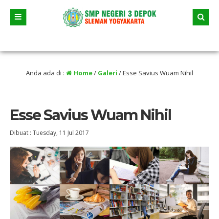
Juni 2026 dua jalur andalan akan dimulai yaitu jalur prestasi dan jalur zonasi 
tikan selama liburan
Anda ada di :
Home
/
Galeri
/
Esse Savius Wuam Nihil
Esse Savius Wuam Nihil
Dibuat :
Tuesday, 11 Jul 2017