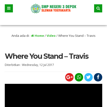
uni 2026 dua jalur andalan akan dimulai yaitu jalur prestasi dan jalur zonasi wi
ikan selama liburan
Anda ada di :
Home
/
Video
/
Where You Stand – Travis
Where You Stand – Travis
Diterbitkan :
Wednesday, 12 Jul 2017