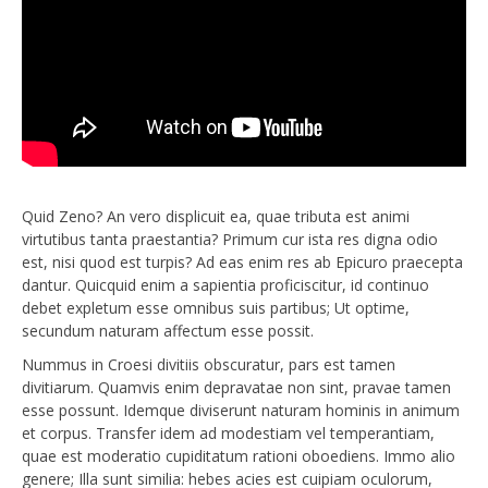
Quid Zeno? An vero displicuit ea, quae tributa est animi
virtutibus tanta praestantia? Primum cur ista res digna odio
est, nisi quod est turpis? Ad eas enim res ab Epicuro praecepta
dantur. Quicquid enim a sapientia proficiscitur, id continuo
debet expletum esse omnibus suis partibus; Ut optime,
secundum naturam affectum esse possit.
Nummus in Croesi divitiis obscuratur, pars est tamen
divitiarum. Quamvis enim depravatae non sint, pravae tamen
esse possunt. Idemque diviserunt naturam hominis in animum
et corpus. Transfer idem ad modestiam vel temperantiam,
quae est moderatio cupiditatum rationi oboediens. Immo alio
genere; Illa sunt similia: hebes acies est cuipiam oculorum,