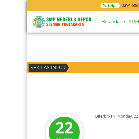
Telp.
0274-88
Beranda
SPM
SEKILAS INFO
Diterbitkan :
Monday, 22 
22