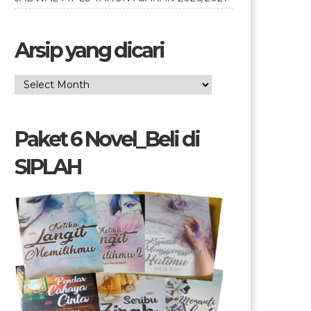
Arsip yang dicari
Arsip
yang
dicari
Paket 6 Novel_Beli di
SIPLAH