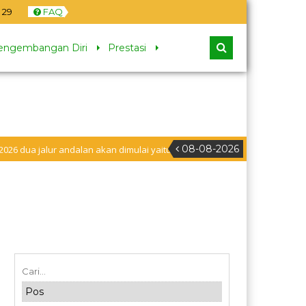
30
FAQ
engembangan Diri
Prestasi
08-08-2026
ur andalan akan dimulai yaitu jalur prestasi dan jalur zonasi wilayah, jan
uran