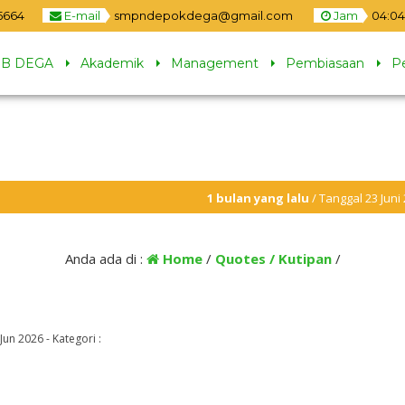
5664
E-mail
smpndepokdega@gmail.com
Jam
04
:
04
B DEGA
Akademik
Management
Pembiasaan
P
1 bulan yang lalu
/ Tanggal 23 Juni 2026 dua jal
1 bulan yang lalu
/ MBG di hentikan selama lib
Anda ada di :
Home
/
Quotes / Kutipan
/
Jun 2026
-
Kategori :