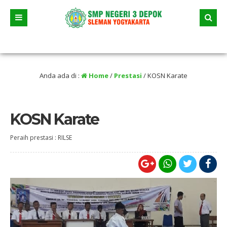
2026 dua jalur andalan akan dimulai yaitu jalur prestasi dan jalur zonasi wilaya
 selama liburan
Anda ada di :
Home
/
Prestasi
/
KOSN Karate
KOSN Karate
Peraih prestasi : RILSE