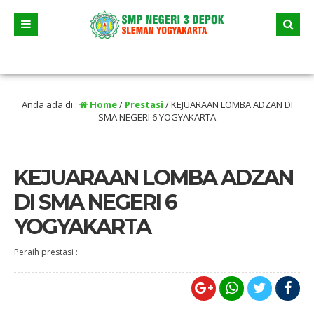
Juni 2026 dua jalur andalan akan dimulai yaitu jalur prestasi dan jalur zonasi w
tikan selama liburan
Anda ada di :
Home
/
Prestasi
/
KEJUARAAN LOMBA ADZAN DI
SMA NEGERI 6 YOGYAKARTA
KEJUARAAN LOMBA ADZAN
DI SMA NEGERI 6
YOGYAKARTA
Peraih prestasi :