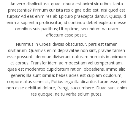
An vero displicuit ea, quae tributa est animi virtutibus tanta
praestantia? Primum cur ista res digna odio est, nisi quod est
turpis? Ad eas enim res ab Epicuro praecepta dantur. Quicquid
enim a sapientia proficiscitur, id continuo debet expletum esse
omnibus suis partibus; Ut optime, secundum naturam
affectum esse possit.
Nummus in Croesi divitiis obscuratur, pars est tamen
divitiarum. Quamvis enim depravatae non sint, pravae tamen
esse possunt. Idemque diviserunt naturam hominis in animum
et corpus. Transfer idem ad modestiam vel temperantiam,
quae est moderatio cupiditatum rationi oboediens. Immo alio
genere; Illa sunt similia: hebes acies est cuipiam oculorum,
corpore alius senescit; Potius ergo illa dicantur: turpe esse, viri
non esse debilitari dolore, frangi, succumbere. Duae sunt enim
res quoque, ne tu verba solum putes.