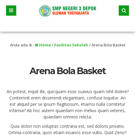
Juni 2026 dua jalur andalan akan dimulai yaitu jalur prestasi dan jalur zonasi 
tikan selama liburan
Anda ada di :
Home
/
Fasilitas Sekolah
/
Arena Bola Basket
Arena Bola Basket
An potest, inquit ille, quicquam esse suavius quam nihil dolere?
Contemnit enim disserendi elegantiam, confuse loquitur. An
est aliquid per se ipsum flagitiosum, etiamsi nulla comitetur
infamia? Ab hoc autem quaedam non melius quam veteres,
quaedam omnino relicta.
Quia dolori non voluptas contraria est, sed doloris privatio.
Omnia contraria, quos etiam insanos esse vultis. Quid Zeno?