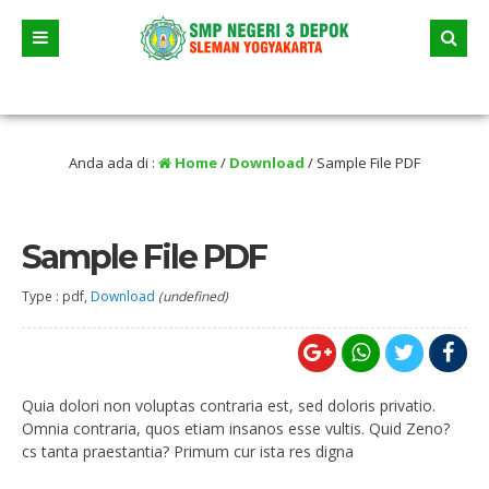
23 Juni 2026 dua jalur andalan akan dimulai yaitu jalur prestasi dan jalur zonas
entikan selama liburan
Anda ada di :
Home
/
Download
/
Sample File PDF
Sample File PDF
Type : pdf,
Download
(undefined)
Quia dolori non voluptas contraria est, sed doloris privatio.
Omnia contraria, quos etiam insanos esse vultis. Quid Zeno?
cs tanta praestantia? Primum cur ista res digna