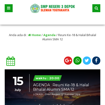
i 2026 dua jalur andalan akan dimulai yaitu jalur prestasi dan jalur zonasi wil
an selama liburan
Anda ada di :
Home
/
Agenda
/
Reuni Ke-18 & Halal Bihalal
Alumni SMA 12
15
waktu : 20:00
AGENDA : Reuni Ke-18 & Halal
Bihalal Alumni SMA 12
July
LOKASI : SMA Negeri 12 Sumber jaya