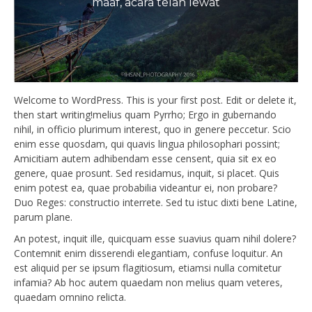
maaf, acara telah lewat
Welcome to WordPress. This is your first post. Edit or delete it,
then start writing!melius quam Pyrrho; Ergo in gubernando
nihil, in officio plurimum interest, quo in genere peccetur. Scio
enim esse quosdam, qui quavis lingua philosophari possint;
Amicitiam autem adhibendam esse censent, quia sit ex eo
genere, quae prosunt. Sed residamus, inquit, si placet. Quis
enim potest ea, quae probabilia videantur ei, non probare?
Duo Reges: constructio interrete. Sed tu istuc dixti bene Latine,
parum plane.
An potest, inquit ille, quicquam esse suavius quam nihil dolere?
Contemnit enim disserendi elegantiam, confuse loquitur. An
est aliquid per se ipsum flagitiosum, etiamsi nulla comitetur
infamia? Ab hoc autem quaedam non melius quam veteres,
quaedam omnino relicta.