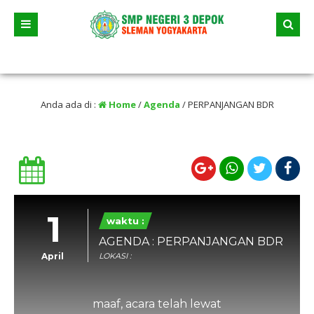
ni 2026 dua jalur andalan akan dimulai yaitu jalur prestasi dan jalur zonasi wil
an selama liburan
Anda ada di :
Home
/
Agenda
/
PERPANJANGAN BDR
1
waktu :
AGENDA : PERPANJANGAN BDR
April
LOKASI :
maaf, acara telah lewat