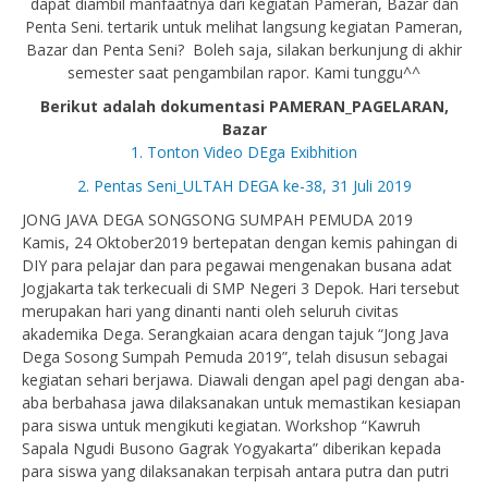
dapat diambil manfaatnya dari kegiatan Pameran, Bazar dan
Penta Seni. tertarik untuk melihat langsung kegiatan Pameran,
Bazar dan Penta Seni? Boleh saja, silakan berkunjung di akhir
semester saat pengambilan rapor. Kami tunggu^^
Berikut adalah dokumentasi PAMERAN_PAGELARAN,
Bazar
1. Tonton Video DEga Exibhition
2. Pentas Seni_ULTAH DEGA ke-38, 31 Juli 2019
JONG JAVA DEGA SONGSONG SUMPAH PEMUDA 2019
Kamis, 24 Oktober2019 bertepatan dengan kemis pahingan di
DIY para pelajar dan para pegawai mengenakan busana adat
Jogjakarta tak terkecuali di SMP Negeri 3 Depok. Hari tersebut
merupakan hari yang dinanti nanti oleh seluruh civitas
akademika Dega. Serangkaian acara dengan tajuk “Jong Java
Dega Sosong Sumpah Pemuda 2019”, telah disusun sebagai
kegiatan sehari berjawa. Diawali dengan apel pagi dengan aba-
aba berbahasa jawa dilaksanakan untuk memastikan kesiapan
para siswa untuk mengikuti kegiatan. Workshop “Kawruh
Sapala Ngudi Busono Gagrak Yogyakarta” diberikan kepada
para siswa yang dilaksanakan terpisah antara putra dan putri