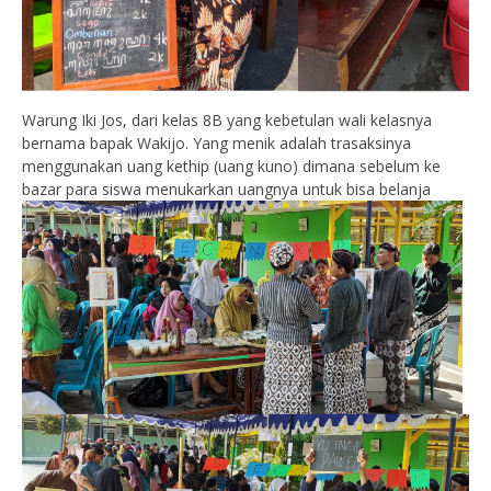
Warung Iki Jos, dari kelas 8B yang kebetulan wali kelasnya
bernama bapak Wakijo. Yang menik adalah trasaksinya
menggunakan uang kethip (uang kuno) dimana sebelum ke
bazar para siswa menukarkan uangnya untuk bisa belanja