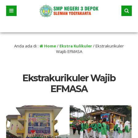
6 dua jalur andalan akan dimulai yaitu jalur prestasi dan jalur zonasi wilayah, 
lama liburan
Anda ada di :
Home
/
Ekstra Kulikuler
/
Ekstrakurikuler
Wajib EFMASA
Ekstrakurikuler Wajib
EFMASA