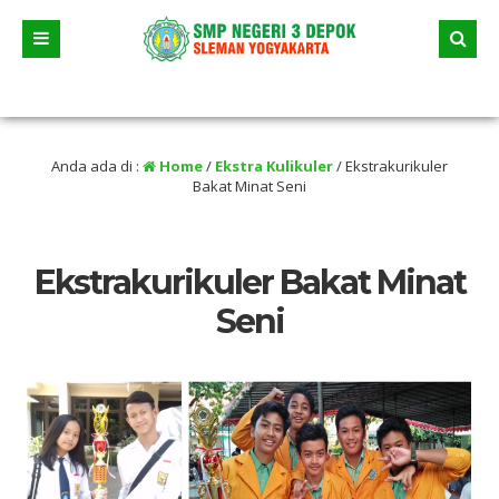
026 dua jalur andalan akan dimulai yaitu jalur prestasi dan jalur zonasi wilayah
selama liburan
Anda ada di :
Home
/
Ekstra Kulikuler
/
Ekstrakurikuler
Bakat Minat Seni
Ekstrakurikuler Bakat Minat
Seni