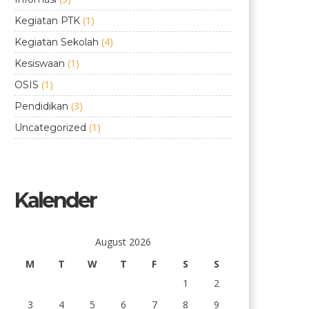
(1)
Kegiatan PTK
(4)
Kegiatan Sekolah
(1)
Kesiswaan
(1)
OSIS
(3)
Pendidikan
(1)
Uncategorized
Kalender
August 2026
M
T
W
T
F
S
S
1
2
3
4
5
6
7
8
9