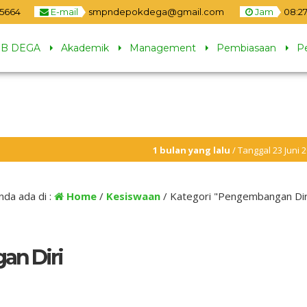
5664
E-mail
smpndepokdega@gmail.com
Jam
08
:
27
B DEGA
Akademik
Management
Pembiasaan
P
1 bulan yang lalu
/ Tanggal 23 Juni 2026 dua ja
1 bulan yang lalu
/ MBG di hentikan selama li
nda ada di :
Home
/
Kesiswaan
/
Kategori "Pengembangan Dir
an Diri