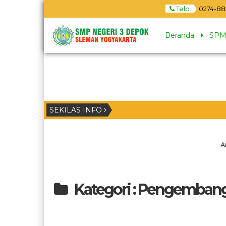
Telp.
0274-88
Beranda
SPM
SEKILAS INFO
A
Kategori : Pengembang