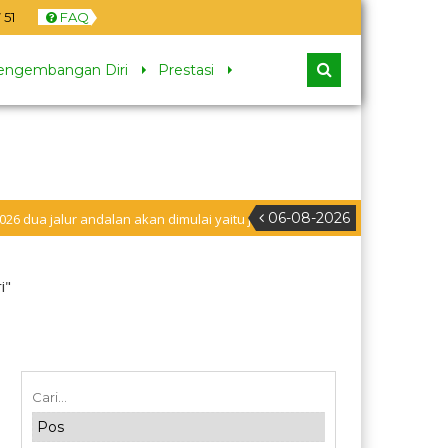
52
FAQ
engembangan Diri
Prestasi
06-08-2026
lur andalan akan dimulai yaitu jalur prestasi dan jalur zonasi wilayah, ja
buran
i"