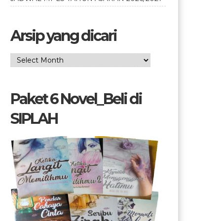
Arsip yang dicari
Arsip
yang
dicari
Paket 6 Novel_Beli di
SIPLAH