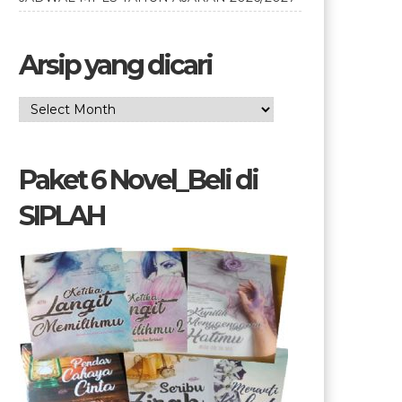
Arsip yang dicari
Arsip
yang
dicari
Paket 6 Novel_Beli di
SIPLAH