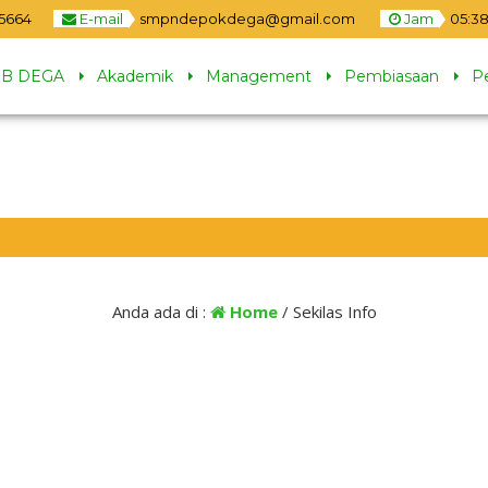
5664
E-mail
smpndepokdega@gmail.com
Jam
05
:
38
B DEGA
Akademik
Management
Pembiasaan
P
Anda ada di :
Home
/
Sekilas Info