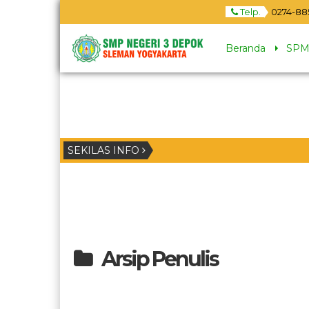
Telp.
0274-88
Beranda
SPM
SEKILAS INFO
tanggal dan jam nya.
Arsip Penulis