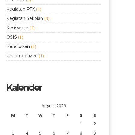
(1)
Kegiatan PTK
(4)
Kegiatan Sekolah
(1)
Kesiswaan
(1)
OSIS
(3)
Pendidikan
(1)
Uncategorized
Kalender
August 2026
M
T
W
T
F
S
S
1
2
3
4
5
6
7
8
9