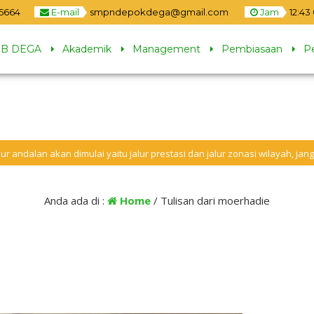
85664
E-mail
smpndepokdega@gmail.com
Jam
12
:
43
B DEGA
Akademik
Management
Pembiasaan
P
akan dimulai yaitu jalur prestasi dan jalur zonasi wilayah, jangan sampai 
Anda ada di :
Home
/
Tulisan dari moerhadie