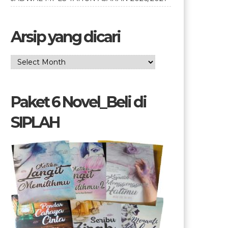
Arsip yang dicari
Arsip
yang
dicari
Paket 6 Novel_Beli di
SIPLAH