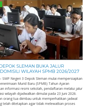
 DEPOK SLEMAN BUKA JALUR
DOMISILI WILAYAH SPMB 2026/2027
6 – SMP Negeri 3 Depok Sleman mulai mempersiapkan
Penerimaan Murid Baru (SPMB) Tahun Ajaran
n informasi resmi sekolah, pendaftaran melalui jalur
asi wilayah dijadwalkan dimulai pada 23 Juni 2026.
dan orang tua diimbau untuk memperhatikan jadwal
g telah ditetapkan agar tidak melewatkan proses