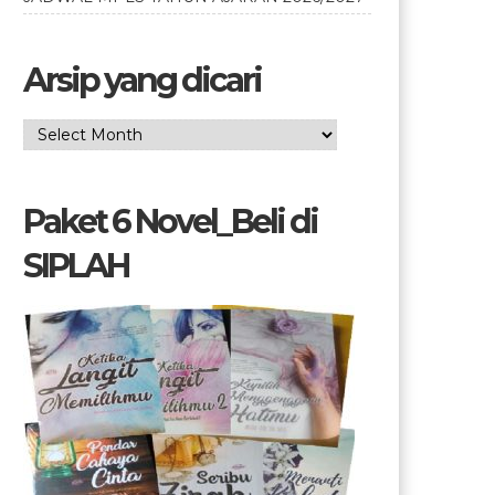
Arsip yang dicari
Arsip
yang
dicari
Paket 6 Novel_Beli di
SIPLAH