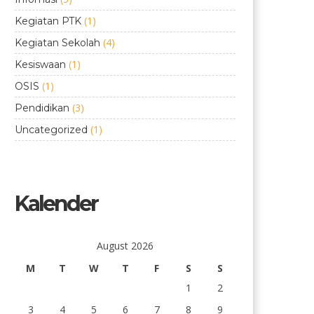
(1)
Kegiatan PTK
(4)
Kegiatan Sekolah
(1)
Kesiswaan
(1)
OSIS
(3)
Pendidikan
(1)
Uncategorized
Kalender
August 2026
M
T
W
T
F
S
S
1
2
3
4
5
6
7
8
9