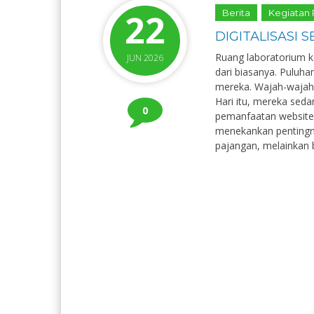
22
Berita
Kegiatan
DIGITALISASI
Ruang laboratorium 
JUN 2026
dari biasanya. Puluh
mereka. Wajah-wajah
Hari itu, mereka sed
0
pemanfaatan website
menekankan pentingnya
pajangan, melainkan b