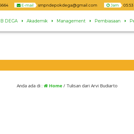
5664
E-mail
smpndepokdega@gmail.com
Jam
05
:
53
B DEGA
Akademik
Management
Pembiasaan
P
Anda ada di :
Home
/
Tulisan dari Arvi Budiarto