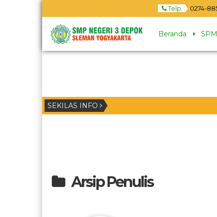
Telp.
0274-88
Beranda
SPM
SEKILAS INFO
t tanggal dan jam nya.
Arsip Penulis