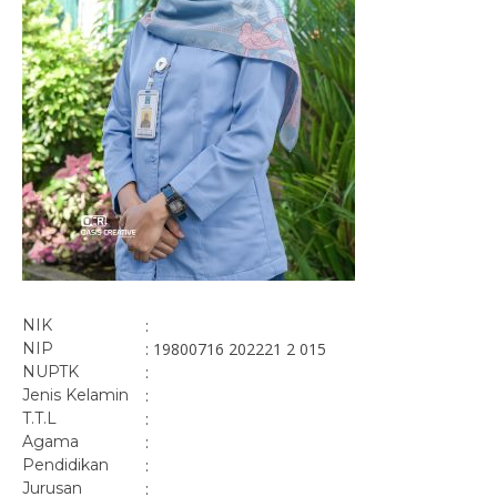
NIK
:
NIP
: 19800716 202221 2 015
NUPTK
:
Jenis Kelamin
:
T.T.L
:
Agama
:
Pendidikan
:
Jurusan
: