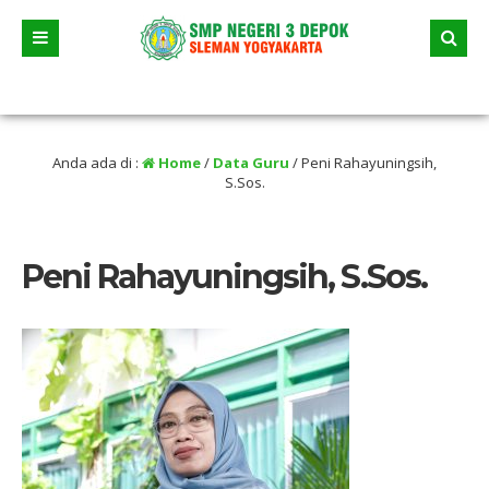
2026 dua jalur andalan akan dimulai yaitu jalur prestasi dan jalur zonasi wilaya
 selama liburan
Anda ada di :
Home
/
Data Guru
/
Peni Rahayuningsih,
S.Sos.
Peni Rahayuningsih, S.Sos.