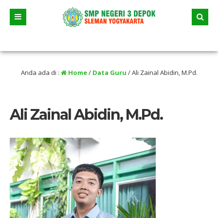
alu
/ Tanggal 23 Juni 2026 dua jalur andalan akan dimulai yaitu jalur prestasi da
Anda ada di :
Home
/
Data Guru
/
Ali Zainal Abidin, M.Pd.
Ali Zainal Abidin, M.Pd.