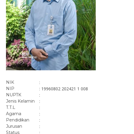
NIK
:
NIP
: 19960802 202421 1 008
NUPTK
:
Jenis Kelamin
:
T.T.L
:
Agama
:
Pendidikan
:
Jurusan
:
Status
: