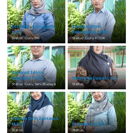
Estri Ayu Adiningsih,
Yariska Dityo
S.Pd.
Rahmianto, M.Pd.
Status: Guru BK
Status: Guru PJOK
Rahmad Satria
Nugroho, S.Pd.
Nining Setiawati, S.E.
Status: Guru Seni Budaya
Status:
Provita Devi Zantania,
M.Pd.
Pramesti, S.Pd.
Status:
Status: