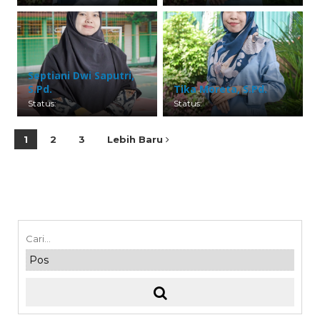
Septiani Dwi Saputri,
S.Pd.
Tika Moreta, S.Pd.
Status:
Status:
1
2
3
Lebih Baru