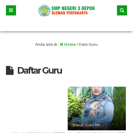
Juni 2026 dua jalur andalan akan dimulai yaitu jalur prestasi dan jalur zonasi 
Anda ada di :
Home
/
Data Guru
Daftar Guru
Devi Susanti, S.Kom.
Status: Guru Informatika
Ratni Winarti, S.Pd.
Status: Guru BK