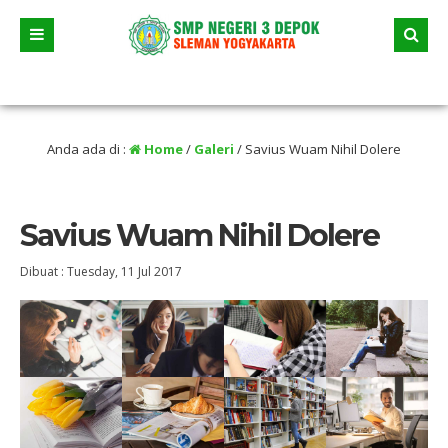
u
/ Tanggal 23 Juni 2026 dua jalur andalan akan dimulai yaitu jalur prestasi dan 
Anda ada di :
Home
/
Galeri
/
Savius Wuam Nihil Dolere
Savius Wuam Nihil Dolere
Dibuat :
Tuesday, 11 Jul 2017