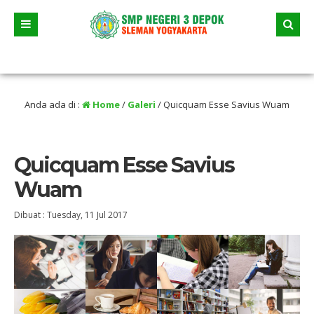
u
/ Tanggal 23 Juni 2026 dua jalur andalan akan dimulai yaitu jalur prestasi dan 
Anda ada di :
Home
/
Galeri
/
Quicquam Esse Savius Wuam
Quicquam Esse Savius
Wuam
Dibuat :
Tuesday, 11 Jul 2017