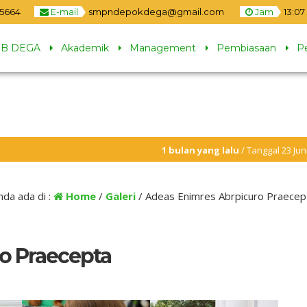
5664
E-mail
smpndepokdega@gmail.com
Jam
13
:
07
B DEGA
Akademik
Management
Pembiasaan
P
1 bulan yang lalu
/ Tanggal 23 Juni 2026 dua ja
1 bulan yang lalu
/ MBG di hentikan selama li
nda ada di :
Home
/
Galeri
/
Adeas Enimres Abrpicuro Praecep
o Praecepta