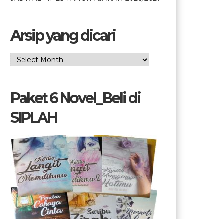
Arsip yang dicari
Arsip
yang
dicari
Paket 6 Novel_Beli di
SIPLAH