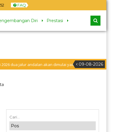
53
FAQ
engembangan Diri
Prestasi
09-08-2026
lur andalan akan dimulai yaitu jalur prestasi dan jalur zonasi wilayah, ja
buran
ta