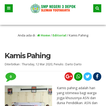
lan akan dimulai yaitu jalur prestasi dan jalur zonasi wilayah, jangan sampai te
Anda ada di :
Home
/
Editorial
/
Kamis Pahing
Kamis Pahing
Diterbitkan :
Thursday, 12 Mar 2020
, Penulis :
Darto Darto
0
Kamis pahing adalah hari
yang istimewa bagi warga
jogja khususnya ASN dan
dunia Pendidikan. ASN dan