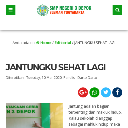
nggal 23 Juni 2026 dua jalur andalan akan dimulai yaitu jalur prestasi dan jalur
Anda ada di :
Home
/
Editorial
/
JANTUNGKU SEHAT LAGI
JANTUNGKU SEHAT LAGI
Diterbitkan :
Tuesday, 10 Mar 2020
, Penulis :
Darto Darto
Jantung adalah bagian
terpenting dari makluk hidup.
Kalau sekolah dianggap
sebagai mahluk hidup maka