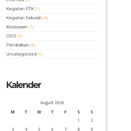
(1)
Kegiatan PTK
(4)
Kegiatan Sekolah
(1)
Kesiswaan
(1)
OSIS
(3)
Pendidikan
(1)
Uncategorized
Kalender
August 2026
M
T
W
T
F
S
S
1
2
3
4
5
6
7
8
9