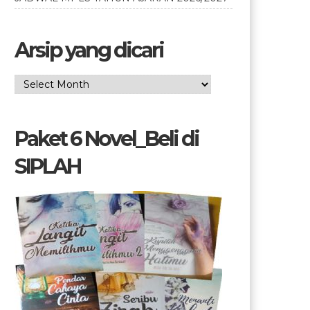
Arsip yang dicari
Arsip
yang
dicari
Paket 6 Novel_Beli di
SIPLAH