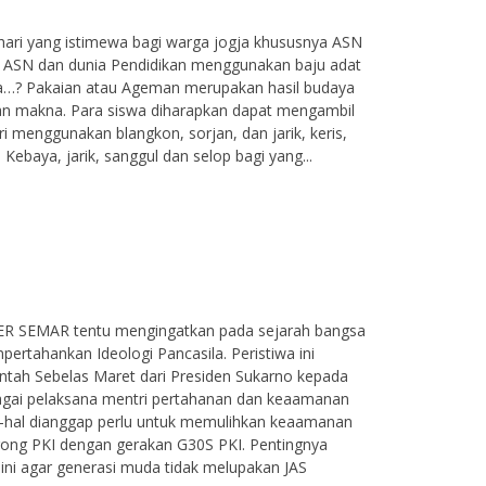
hari yang istimewa bagi warga jogja khususnya ASN
. ASN dan dunia Pendidikan menggunakan baju adat
…? Pakaian atau Ageman merupakan hasil budaya
dan makna. Para siswa diharapkan dapat mengambil
ri menggunakan blangkon, sorjan, dan jarik, keris,
 Kebaya, jarik, sanggul dan selop bagi yang...
R SEMAR tentu mengingatkan pada sejarah bangsa
ertahankan Ideologi Pancasila. Peristiwa ini
ntah Sebelas Maret dari Presiden Sukarno kepada
agai pelaksana mentri pertahanan dan keaamanan
l-hal dianggap perlu untuk memulihkan keaamanan
rong PKI dengan gerakan G30S PKI. Pentingnya
 ini agar generasi muda tidak melupakan JAS