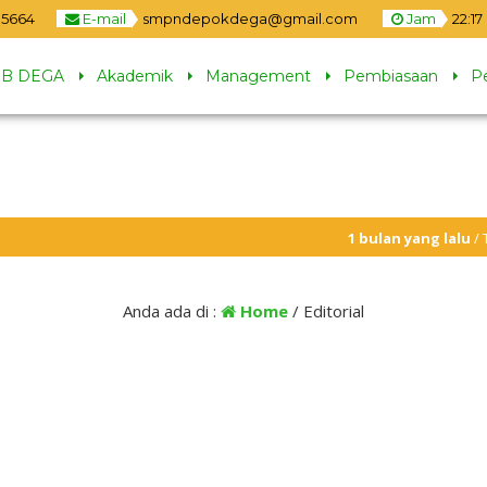
5664
E-mail
smpndepokdega@gmail.com
Jam
22
:
17
B DEGA
Akademik
Management
Pembiasaan
P
1 bulan yang lalu
/ Tanggal 23 J
Anda ada di :
Home
/
Editorial