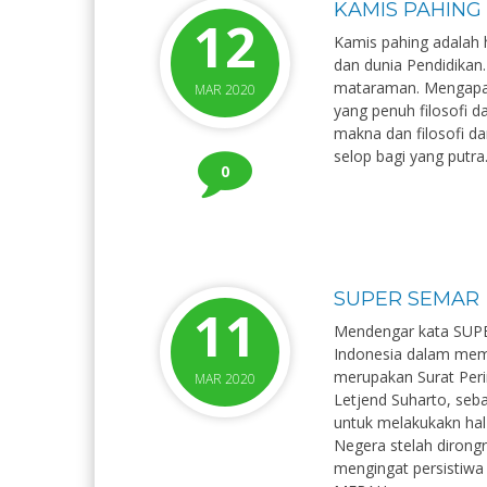
KAMIS PAHING
12
Kamis pahing adalah 
dan dunia Pendidikan
mataraman. Mengapa
MAR 2020
yang penuh filosofi 
makna dan filosofi da
selop bagi yang putra.
0
SUPER SEMAR
11
Mendengar kata SUPE
Indonesia dalam memp
merupakan Surat Peri
MAR 2020
Letjend Suharto, seb
untuk melakukakn ha
Negera stelah dirong
mengingat persistiwa