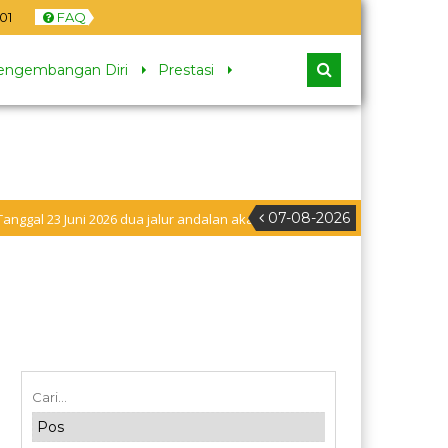
02
FAQ
engembangan Diri
Prestasi
07-08-2026
uni 2026 dua jalur andalan akan dimulai yaitu jalur prestasi dan jalur zon